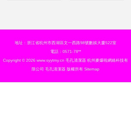
罩，重塑清透美肌
是虛有其表？
地址：浙江省杭州市西湖區文一西路98號數娛大廈522室
電話：0571-78**
Copyright © 2026
www.syytmy.cn
毛孔清潔器
杭州麥爆啦網絡科技有
限公司
毛孔清潔器
版權所有
Sitemap