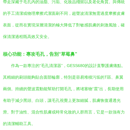
帶走深藏于毛孔內的油脂、污垢、化妝品殘留以及老化角質。與傳統
的手工清潔或物理摩擦式潔面刷不同，超聲波清潔無需過度摩擦皮膚
表面，從而在實現深層清潔的極大降低了對敏感肌膚的刺激風險，確
保清潔過程既高效又安全。
核心功能：專攻毛孔，告別“草莓鼻”
作為一款專注的“毛孔清潔器”，GESS680的設計直擊護膚痛點。
其精細的刷頭能夠貼合面部輪廓，特別是容易堆積污垢的T區、鼻翼
兩側。持續的聲波震動能幫助打開毛孔，將堵塞物“震”出，長期使用
有助于減少黑頭、白頭，讓毛孔視覺上更加細膩，肌膚恢復通透光
滑。對于油性、混合性肌膚或時常化妝的人群而言，它是一款強有力
的清潔輔助工具。