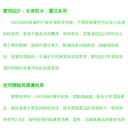
實用設計：全身防水，靈活多用
GESS680具備IPX7級全身防水性能，不僅意味著您可以安心在淋
浴時使用，更便于徹底清洗機身，保持衛生。其緊湊的設計和符合人
體工學的握柄，讓操作靈活省力。配備的多功能刷頭（如敏感肌刷
頭、深層清潔刷頭）可滿足不同膚質和清潔需求，實現從日常溫和清
潔到周期性深層凈化的全面護理。
使用體驗與護膚效果
實際使用中，GESS680運作安靜，震動感細膩。配合日常潔面產
品，能快速產生豐富綿密的泡沫，提升潔面產品的清潔效力。每周規
律使用2-3次，能明顯感到肌膚更清爽、柔軟，后續護膚品的吸收也得